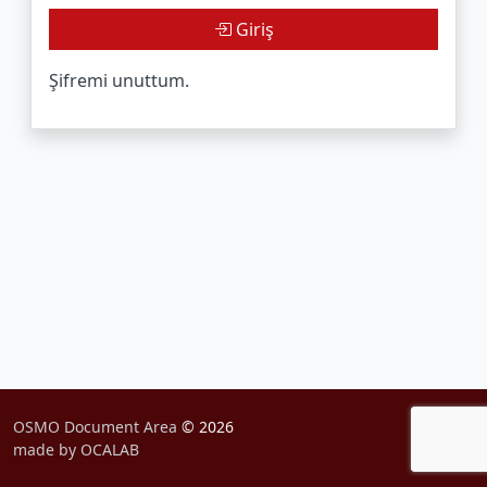
Giriş
Şifremi unuttum.
OSMO Document Area
© 2026
made by OCALAB